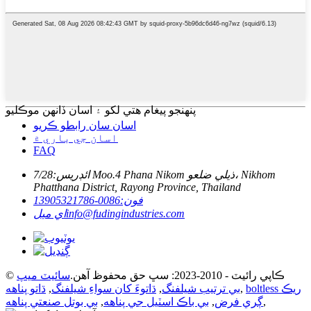
پنهنجو پيغام هتي لکو ۽ اسان ڏانهن موڪليو
اسان سان رابطو ڪريو
اسان جي باري ۾
FAQ
ائڊريس:
7/28 Moo.4 Phana Nikom ذيلي ضلعو، Nikhom
Phatthana District, Rayong Province, Thailand
فون:
0086-13905321786
info@fudingindustries.com
اي ميل
© ڪاپي رائيٽ - 2010-2023: سڀ حق محفوظ آهن.
سائيٽ ميپ
boltless ريڪ
,
بي ترتيب شيلفنگ
,
ڌاتوءَ کان سواءِ شيلفنگ
,
ڌاتو پناهه
,
ڳري فرض
,
بي باڪ اسٽيل جي پناهه
,
بي بوتل صنعتي پناهه