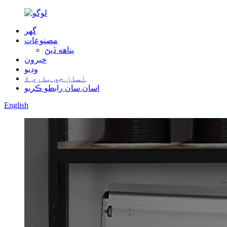
گهر
مصنوعات
پناهه ڏيڻ
خبرون
وڊيو
اسان جي باري ۾
اسان سان رابطو ڪريو
English