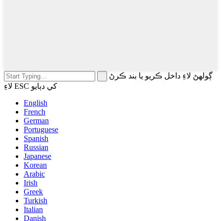
ڳولهڻ لاءِ داخل ڪريو يا بند ڪرڻ
لاءِ ESC کي دٻايو
English
French
German
Portuguese
Spanish
Russian
Japanese
Korean
Arabic
Irish
Greek
Turkish
Italian
Danish