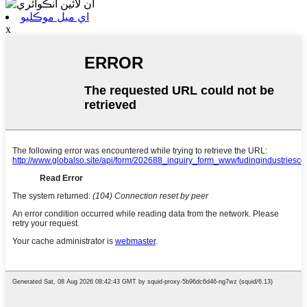
اي ميل موڪليو
x